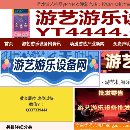
游戏游艺机网yt4444欢迎您光临：按Ctrl
首页
游艺游乐设备网资讯
动漫游艺产业新闻
免责声
黄金展位 虚位以待
微信V：
Q337339444
文审类游艺机厂家-game cons
类目详细分类