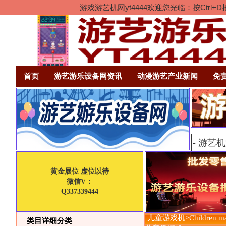
游戏游艺机网yt4444欢迎您光临：按Ct
首页
游艺游乐设备网资讯
动漫游艺产业新闻
免
黄金展位 虚位以待
微信V：
Q337339444
儿童游戏机>Children mac
类目详细分类