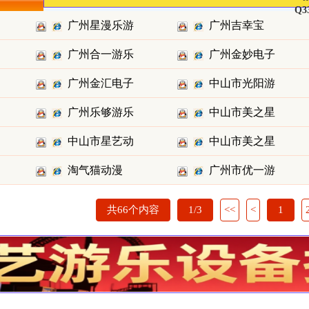
Q3
广州星漫乐游
广州吉幸宝
广州合一游乐
广州金妙电子
乐有限公
（吉星乐园
广州金汇电子
中山市光阳游
设备有限
科技有限
广州乐够游乐
中山市美之星
科技有限
乐科技股
中山市星艺动
中山市美之星
设备有限
游乐设备
淘气猫动漫
广州市优一游
漫科技有
游乐设备
戏设备有
共66个内容
1/3
<<
<
1