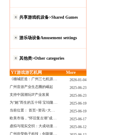
共享游戏机设备>Shared Games
游乐场设备Amusement settings
其他类>Other categories
YT游戏游艺机网
More
《穗城匠造：广州三七机源头的工厂店密码》
2026-01-04
广州音游产业生态圈的崛起
2025-06-23
支持中国潮玩IP产业发展
2025-06-23
为“她”而生的五十噚 宝珀隆重推出全新五十噚女士潜水腕表
2025-06-19
当前位置： 首页>资讯>大型游戏展览和新游戏厅6月大温揭幕 大型游戏展览和新游戏厅6月大温揭幕
2025-06-19
欧美市场，“怀旧复古潮”成今年爆火！
2025-06-17
虚拟与现实交织：大成动漫如何用"数字工匠精神"重塑游艺产业价值生态
2025-06-12
广州尚莹电子科技：创新驱动，引领游艺产业智能化新浪潮
2025-06-12