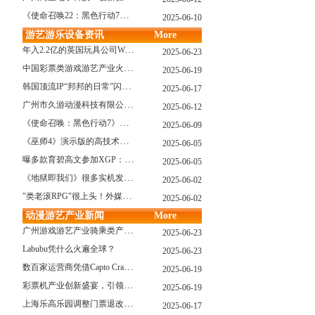
《使命召唤22：黑色行动7》战役模式传闻引不满:玩家将扮演无名士兵
2025-06-10
游艺游乐设备资讯
More
年入2.2亿的英国玩具公司Wow! Stuff被收购！
2025-06-23
中国彩票类游戏游艺产业火红现状深度分析
2025-06-19
韩国顶流IP“邦邦的日常”闪现深圳
2025-06-17
广州市久游动漫科技有限公司：创新驱动，引领游艺产业新浪潮
2025-06-12
《使命召唤：黑色行动7》问题多多：或将重蹈覆辙
2025-06-09
《巫师4》演示版的高技术力能在PS5上复现吗？数毛社以为很有或许！
2025-06-05
曝多款育碧高文参加XGP：《星球大战：亡命之徒》、《阿凡达：潘多拉边境》、《刺客信条：影》等
2025-06-05
《地狱即我们》很多实机发布！虚幻5的地狱级画质！
2025-06-02
"类老滚RPG"很上头！外媒盛赞新作《污痕圣杯》
2025-06-02
动漫游艺产业新闻
More
广州游戏游艺产业骑乘类产品的创新革命与沉浸式体验升级
2025-06-23
Labubu凭什么火遍全球？
2025-06-23
数百家运营商凭借Capto Crane娃娃机赢得玩家青睐——您呢？
2025-06-19
彩票机产业创新盛宴，引领数字娱乐新潮流
2025-06-19
上海乐高乐园调整门票退改政策，多项“全球首发”引关注
2025-06-17