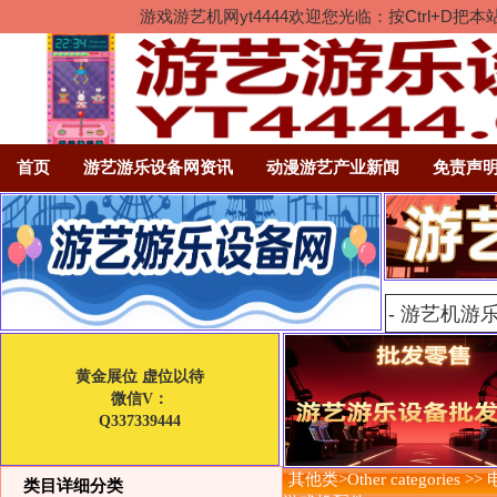
游戏游艺机网yt4444欢迎您光临：按Ctrl
首页
游艺游乐设备网资讯
动漫游艺产业新闻
免责声
黄金展位 虚位以待
微信V：
Q337339444
其他类>Other categories >>
类目详细分类