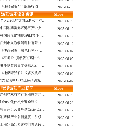
《使命召唤22：黑色行动7》战役模式传闻引不满:玩家将扮演无名士兵
2025-06-10
游艺游乐设备资讯
More
年入2.2亿的英国玩具公司Wow! Stuff被收购！
2025-06-23
中国彩票类游戏游艺产业火红现状深度分析
2025-06-19
韩国顶流IP“邦邦的日常”闪现深圳
2025-06-17
广州市久游动漫科技有限公司：创新驱动，引领游艺产业新浪潮
2025-06-12
《使命召唤：黑色行动7》问题多多：或将重蹈覆辙
2025-06-09
《巫师4》演示版的高技术力能在PS5上复现吗？数毛社以为很有或许！
2025-06-05
曝多款育碧高文参加XGP：《星球大战：亡命之徒》、《阿凡达：潘多拉边境》、《刺客信条：影》等
2025-06-05
《地狱即我们》很多实机发布！虚幻5的地狱级画质！
2025-06-02
"类老滚RPG"很上头！外媒盛赞新作《污痕圣杯》
2025-06-02
动漫游艺产业新闻
More
广州游戏游艺产业骑乘类产品的创新革命与沉浸式体验升级
2025-06-23
Labubu凭什么火遍全球？
2025-06-23
数百家运营商凭借Capto Crane娃娃机赢得玩家青睐——您呢？
2025-06-19
彩票机产业创新盛宴，引领数字娱乐新潮流
2025-06-19
上海乐高乐园调整门票退改政策，多项“全球首发”引关注
2025-06-17