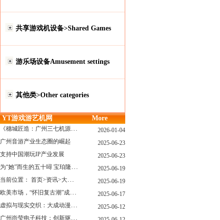
共享游戏机设备>Shared Games
游乐场设备Amusement settings
其他类>Other categories
YT游戏游艺机网
More
《穗城匠造：广州三七机源头的工厂店密码》
2026-01-04
广州音游产业生态圈的崛起
2025-06-23
支持中国潮玩IP产业发展
2025-06-23
为“她”而生的五十噚 宝珀隆重推出全新五十噚女士潜水腕表
2025-06-19
当前位置： 首页>资讯>大型游戏展览和新游戏厅6月大温揭幕 大型游戏展览和新游戏厅6月大温揭幕
2025-06-19
欧美市场，“怀旧复古潮”成今年爆火！
2025-06-17
虚拟与现实交织：大成动漫如何用"数字工匠精神"重塑游艺产业价值生态
2025-06-12
广州尚莹电子科技：创新驱动，引领游艺产业智能化新浪潮
2025-06-12