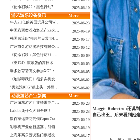
《使命召唤22：黑色行动7》战役模式传闻引不满:玩家将扮演无名士兵
2025-06-10
游艺游乐设备资讯
More
年入2.2亿的英国玩具公司Wow! Stuff被收购！
2025-06-23
中国彩票类游戏游艺产业火红现状深度分析
2025-06-19
韩国顶流IP“邦邦的日常”闪现深圳
2025-06-17
广州市久游动漫科技有限公司：创新驱动，引领游艺产业新浪潮
2025-06-12
《使命召唤：黑色行动7》问题多多：或将重蹈覆辙
2025-06-09
《巫师4》演示版的高技术力能在PS5上复现吗？数毛社以为很有或许！
2025-06-05
曝多款育碧高文参加XGP：《星球大战：亡命之徒》、《阿凡达：潘多拉边境》、《刺客信条：影》等
2025-06-05
《地狱即我们》很多实机发布！虚幻5的地狱级画质！
2025-06-02
"类老滚RPG"很上头！外媒盛赞新作《污痕圣杯》
2025-06-02
动漫游艺产业新闻
More
广州游戏游艺产业骑乘类产品的创新革命与沉浸式体验升级
2025-06-23
Maggie Rober
Labubu凭什么火遍全球？
2025-06-23
自己出丑。后来看到她
数百家运营商凭借Capto Crane娃娃机赢得玩家青睐——您呢？
2025-06-19
彩票机产业创新盛宴，引领数字娱乐新潮流
2025-06-19
上海乐高乐园调整门票退改政策，多项“全球首发”引关注
2025-06-17