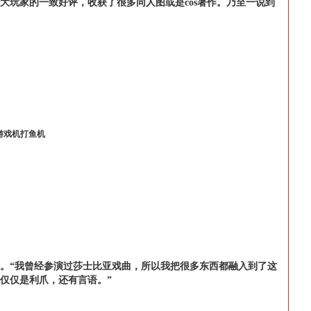
广大玩家的一致好评，收获了很多同人图或是cos著作。乃至一说到
游戏机打鱼机
重要意义。“我曾经参演过莎士比亚戏曲，所以我把很多东西都融入到了这
器不仅仅是利爪，还有言语。”