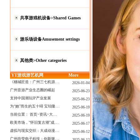
共享游戏机设备>Shared Games
游乐场设备Amusement settings
其他类>Other categories
YT游戏游艺机网
More
《穗城匠造：广州三七机源头的工厂店密码》
2026-01-04
广州音游产业生态圈的崛起
2025-06-23
支持中国潮玩IP产业发展
2025-06-23
为“她”而生的五十噚 宝珀隆重推出全新五十噚女士潜水腕表
2025-06-19
当前位置： 首页>资讯>大型游戏展览和新游戏厅6月大温揭幕 大型游戏展览和新游戏厅6月大温揭幕
2025-06-19
欧美市场，“怀旧复古潮”成今年爆火！
2025-06-17
虚拟与现实交织：大成动漫如何用"数字工匠精神"重塑游艺产业价值生态
2025-06-12
广州尚莹电子科技：创新驱动，引领游艺产业智能化新浪潮
2025-06-12