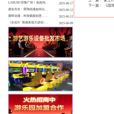
要上P
上一篇：
LABUBU空降广州！泡泡玛特快闪店限时开启
2025-06-17
《战
下一篇：
虚实共生：荣翔动漫如何以"科技+文化"双轮驱动重塑游艺产业新生态
2025-06-12
展晖动漫：科技赋能创意，打造沉浸式游艺新体验
2025-06-12
《生化9》情感表现大进化!眼神、颤抖细节拉满！
2025-06-09