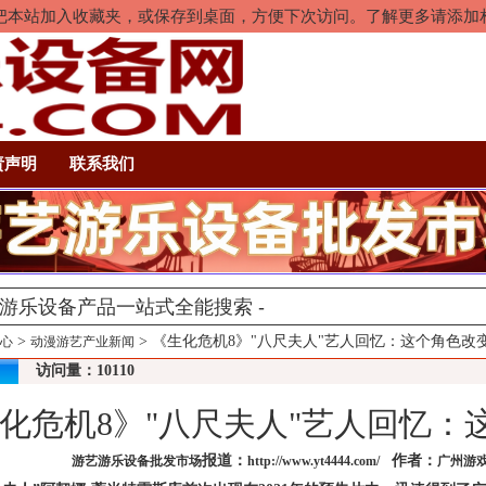
rl+D把本站加入收藏夹，或保存到桌面，方便下次访问。了解更多请添
责声明
联系我们
>
> 《生化危机8》"八尺夫人"艺人回忆：这个角色改
心
动漫游艺产业新闻
访问量：10110
化危机8》"八尺夫人"艺人回忆：
报道：
作者：
游艺游乐设备批发市场
http://www.yt4444.com/
广州游