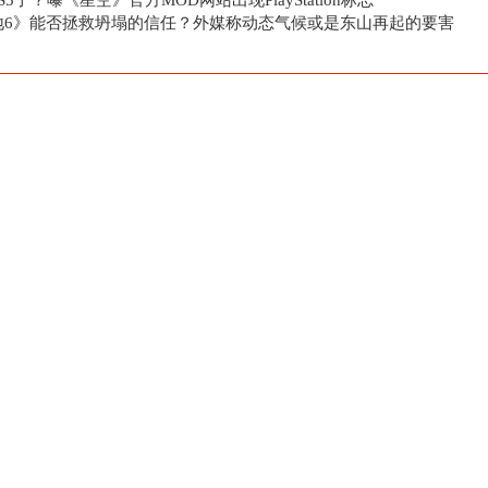
S5了？曝《星空》官方MOD网站出现PlayStation标志
地6》能否拯救坍塌的信任？外媒称动态气候或是东山再起的要害