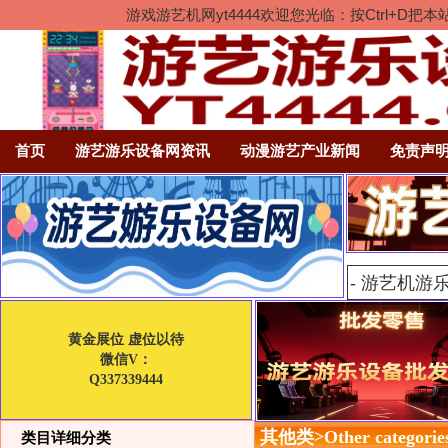
游戏游艺机网yt4444欢迎您光临：按Ctrl
首页
游艺游乐设备网资讯
动漫游艺产业新闻
免责声
黄金展位 虚位以待
微信V：
Q337339444
其他类>Other categorie
类目详细分类