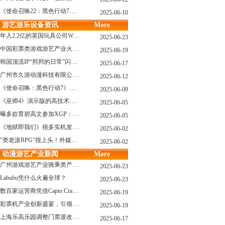
《使命召唤22：黑色行动7》战役模式传闻引不满:玩家将扮演无名士兵
2025-06-10
游艺游乐设备资讯
More
年入2.2亿的英国玩具公司Wow! Stuff被收购！
2025-06-23
中国彩票类游戏游艺产业火红现状深度分析
2025-06-19
韩国顶流IP“邦邦的日常”闪现深圳
2025-06-17
广州市久游动漫科技有限公司：创新驱动，引领游艺产业新浪潮
2025-06-12
《使命召唤：黑色行动7》问题多多：或将重蹈覆辙
2025-06-09
《巫师4》演示版的高技术力能在PS5上复现吗？数毛社以为很有或许！
2025-06-05
曝多款育碧高文参加XGP：《星球大战：亡命之徒》、《阿凡达：潘多拉边境》、《刺客信条：影》等
2025-06-05
《地狱即我们》很多实机发布！虚幻5的地狱级画质！
2025-06-02
"类老滚RPG"很上头！外媒盛赞新作《污痕圣杯》
2025-06-02
动漫游艺产业新闻
More
广州游戏游艺产业骑乘类产品的创新革命与沉浸式体验升级
2025-06-23
Labubu凭什么火遍全球？
2025-06-23
数百家运营商凭借Capto Crane娃娃机赢得玩家青睐——您呢？
2025-06-19
彩票机产业创新盛宴，引领数字娱乐新潮流
2025-06-19
上海乐高乐园调整门票退改政策，多项“全球首发”引关注
2025-06-17