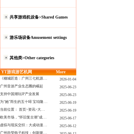
共享游戏机设备>Shared Games
游乐场设备Amusement settings
其他类>Other categories
YT游戏游艺机网
More
《穗城匠造：广州三七机源头的工厂店密码》
2026-01-04
广州音游产业生态圈的崛起
2025-06-23
支持中国潮玩IP产业发展
2025-06-23
为“她”而生的五十噚 宝珀隆重推出全新五十噚女士潜水腕表
2025-06-19
当前位置： 首页>资讯>大型游戏展览和新游戏厅6月大温揭幕 大型游戏展览和新游戏厅6月大温揭幕
2025-06-19
欧美市场，“怀旧复古潮”成今年爆火！
2025-06-17
虚拟与现实交织：大成动漫如何用"数字工匠精神"重塑游艺产业价值生态
2025-06-12
广州尚莹电子科技：创新驱动，引领游艺产业智能化新浪潮
2025-06-12