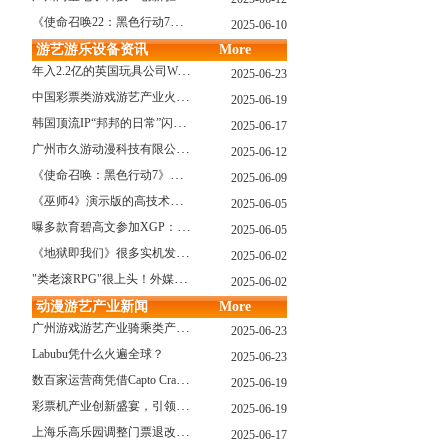
《使命召唤22：黑色行动7》战役模式传闻引不满:玩家将扮演无名士兵
2025-06-10
游艺游乐设备资讯
More
年入2.2亿的英国玩具公司Wow! Stuff被收购！
2025-06-23
中国彩票类游戏游艺产业火红现状深度分析
2025-06-19
韩国顶流IP“邦邦的日常”闪现深圳
2025-06-17
广州市久游动漫科技有限公司：创新驱动，引领游艺产业新浪潮
2025-06-12
《使命召唤：黑色行动7》问题多多：或将重蹈覆辙
2025-06-09
《巫师4》演示版的高技术力能在PS5上复现吗？数毛社以为很有或许！
2025-06-05
曝多款育碧高文参加XGP：《星球大战：亡命之徒》、《阿凡达：潘多拉边境》、《刺客信条：影》等
2025-06-05
《地狱即我们》很多实机发布！虚幻5的地狱级画质！
2025-06-02
"类老滚RPG"很上头！外媒盛赞新作《污痕圣杯》
2025-06-02
动漫游艺产业新闻
More
广州游戏游艺产业骑乘类产品的创新革命与沉浸式体验升级
2025-06-23
Labubu凭什么火遍全球？
2025-06-23
数百家运营商凭借Capto Crane娃娃机赢得玩家青睐——您呢？
2025-06-19
彩票机产业创新盛宴，引领数字娱乐新潮流
2025-06-19
上海乐高乐园调整门票退改政策，多项“全球首发”引关注
2025-06-17