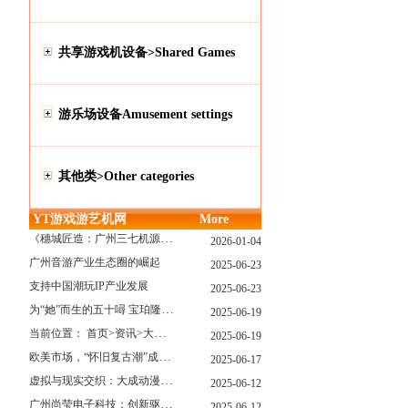
共享游戏机设备>Shared Games
游乐场设备Amusement settings
其他类>Other categories
YT游戏游艺机网
More
《穗城匠造：广州三七机源头的工厂店密码》
2026-01-04
广州音游产业生态圈的崛起
2025-06-23
支持中国潮玩IP产业发展
2025-06-23
为“她”而生的五十噚 宝珀隆重推出全新五十噚女士潜水腕表
2025-06-19
当前位置： 首页>资讯>大型游戏展览和新游戏厅6月大温揭幕 大型游戏展览和新游戏厅6月大温揭幕
2025-06-19
欧美市场，“怀旧复古潮”成今年爆火！
2025-06-17
虚拟与现实交织：大成动漫如何用"数字工匠精神"重塑游艺产业价值生态
2025-06-12
广州尚莹电子科技：创新驱动，引领游艺产业智能化新浪潮
2025-06-12