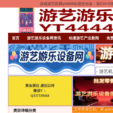
游戏游艺机网yt4444欢迎您光临：按Ct
首页
游艺游乐设备网资讯
动漫游艺产业新闻
免
黄金展位 虚位以待
微信V：
Q337339444
文审类游艺机厂家-game c
类目详细分类