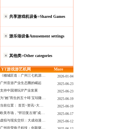
共享游戏机设备>Shared Games
游乐场设备Amusement settings
其他类>Other categories
YT游戏游艺机网
More
《穗城匠造：广州三七机源头的工厂店密码》
2026-01-04
广州音游产业生态圈的崛起
2025-06-23
支持中国潮玩IP产业发展
2025-06-23
为“她”而生的五十噚 宝珀隆重推出全新五十噚女士潜水腕表
2025-06-19
当前位置： 首页>资讯>大型游戏展览和新游戏厅6月大温揭幕 大型游戏展览和新游戏厅6月大温揭幕
2025-06-19
欧美市场，“怀旧复古潮”成今年爆火！
2025-06-17
虚拟与现实交织：大成动漫如何用"数字工匠精神"重塑游艺产业价值生态
2025-06-12
广州尚莹电子科技：创新驱动，引领游艺产业智能化新浪潮
2025-06-12