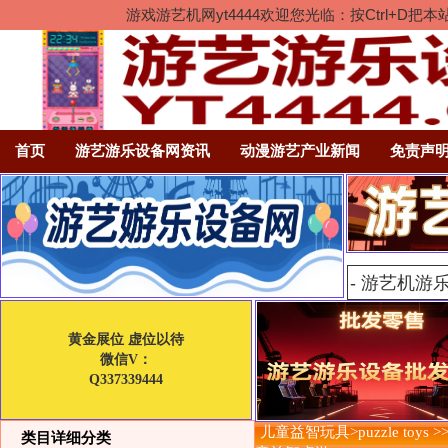
游戏游艺机网yt4444欢迎您光临：按Ctrl
首页
游艺游乐设备网资讯
动漫游艺产业新闻
免责声
黄金展位 虚位以待
微信V：
Q337339444
儿童益智玩具>puzzle toys >
类目详细分类