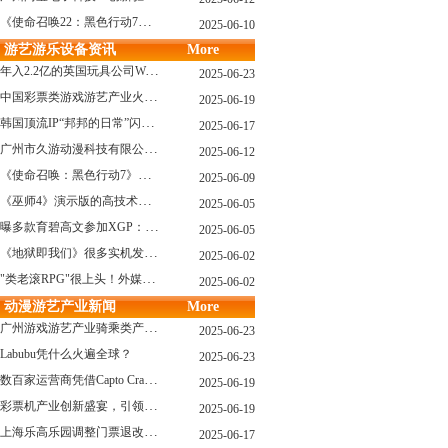
《使命召唤22：黑色行动7》战役模式传闻引不满:玩家将扮演无名士兵
2025-06-10
游艺游乐设备资讯
More
年入2.2亿的英国玩具公司Wow! Stuff被收购！
2025-06-23
中国彩票类游戏游艺产业火红现状深度分析
2025-06-19
韩国顶流IP“邦邦的日常”闪现深圳
2025-06-17
广州市久游动漫科技有限公司：创新驱动，引领游艺产业新浪潮
2025-06-12
《使命召唤：黑色行动7》问题多多：或将重蹈覆辙
2025-06-09
《巫师4》演示版的高技术力能在PS5上复现吗？数毛社以为很有或许！
2025-06-05
曝多款育碧高文参加XGP：《星球大战：亡命之徒》、《阿凡达：潘多拉边境》、《刺客信条：影》等
2025-06-05
《地狱即我们》很多实机发布！虚幻5的地狱级画质！
2025-06-02
"类老滚RPG"很上头！外媒盛赞新作《污痕圣杯》
2025-06-02
动漫游艺产业新闻
More
广州游戏游艺产业骑乘类产品的创新革命与沉浸式体验升级
2025-06-23
Labubu凭什么火遍全球？
2025-06-23
数百家运营商凭借Capto Crane娃娃机赢得玩家青睐——您呢？
2025-06-19
彩票机产业创新盛宴，引领数字娱乐新潮流
2025-06-19
上海乐高乐园调整门票退改政策，多项“全球首发”引关注
2025-06-17