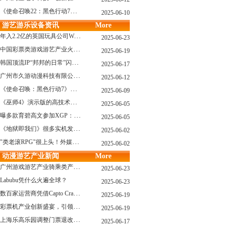
《使命召唤22：黑色行动7》战役模式传闻引不满:玩家将扮演无名士兵
2025-06-10
游艺游乐设备资讯
More
年入2.2亿的英国玩具公司Wow! Stuff被收购！
2025-06-23
中国彩票类游戏游艺产业火红现状深度分析
2025-06-19
韩国顶流IP“邦邦的日常”闪现深圳
2025-06-17
广州市久游动漫科技有限公司：创新驱动，引领游艺产业新浪潮
2025-06-12
《使命召唤：黑色行动7》问题多多：或将重蹈覆辙
2025-06-09
《巫师4》演示版的高技术力能在PS5上复现吗？数毛社以为很有或许！
2025-06-05
曝多款育碧高文参加XGP：《星球大战：亡命之徒》、《阿凡达：潘多拉边境》、《刺客信条：影》等
2025-06-05
《地狱即我们》很多实机发布！虚幻5的地狱级画质！
2025-06-02
"类老滚RPG"很上头！外媒盛赞新作《污痕圣杯》
2025-06-02
动漫游艺产业新闻
More
广州游戏游艺产业骑乘类产品的创新革命与沉浸式体验升级
2025-06-23
Labubu凭什么火遍全球？
2025-06-23
数百家运营商凭借Capto Crane娃娃机赢得玩家青睐——您呢？
2025-06-19
彩票机产业创新盛宴，引领数字娱乐新潮流
2025-06-19
上海乐高乐园调整门票退改政策，多项“全球首发”引关注
2025-06-17