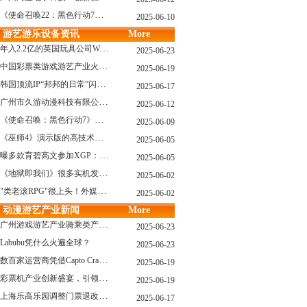
《使命召唤22：黑色行动7》战役模式传闻引不满:玩家将扮演无名士兵
2025-06-10
游艺游乐设备资讯
More
年入2.2亿的英国玩具公司Wow! Stuff被收购！
2025-06-23
中国彩票类游戏游艺产业火红现状深度分析
2025-06-19
韩国顶流IP“邦邦的日常”闪现深圳
2025-06-17
广州市久游动漫科技有限公司：创新驱动，引领游艺产业新浪潮
2025-06-12
《使命召唤：黑色行动7》问题多多：或将重蹈覆辙
2025-06-09
《巫师4》演示版的高技术力能在PS5上复现吗？数毛社以为很有或许！
2025-06-05
曝多款育碧高文参加XGP：《星球大战：亡命之徒》、《阿凡达：潘多拉边境》、《刺客信条：影》等
2025-06-05
《地狱即我们》很多实机发布！虚幻5的地狱级画质！
2025-06-02
"类老滚RPG"很上头！外媒盛赞新作《污痕圣杯》
2025-06-02
动漫游艺产业新闻
More
广州游戏游艺产业骑乘类产品的创新革命与沉浸式体验升级
2025-06-23
Labubu凭什么火遍全球？
2025-06-23
数百家运营商凭借Capto Crane娃娃机赢得玩家青睐——您呢？
2025-06-19
彩票机产业创新盛宴，引领数字娱乐新潮流
2025-06-19
上海乐高乐园调整门票退改政策，多项“全球首发”引关注
2025-06-17