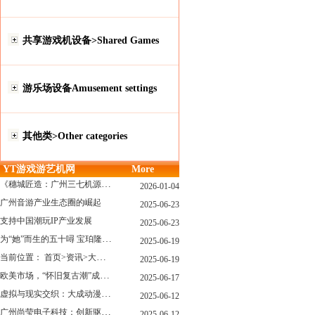
共享游戏机设备>Shared Games
游乐场设备Amusement settings
其他类>Other categories
YT游戏游艺机网
More
《穗城匠造：广州三七机源头的工厂店密码》
2026-01-04
广州音游产业生态圈的崛起
2025-06-23
支持中国潮玩IP产业发展
2025-06-23
为“她”而生的五十噚 宝珀隆重推出全新五十噚女士潜水腕表
2025-06-19
当前位置： 首页>资讯>大型游戏展览和新游戏厅6月大温揭幕 大型游戏展览和新游戏厅6月大温揭幕
2025-06-19
欧美市场，“怀旧复古潮”成今年爆火！
2025-06-17
虚拟与现实交织：大成动漫如何用"数字工匠精神"重塑游艺产业价值生态
2025-06-12
广州尚莹电子科技：创新驱动，引领游艺产业智能化新浪潮
2025-06-12