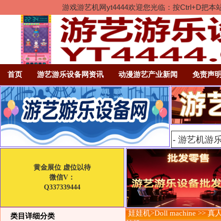
游戏游艺机网yt4444欢迎您光临：按Ctrl
首页
游艺游乐设备网资讯
动漫游艺产业新闻
免责声
黄金展位 虚位以待
微信V：
Q337339444
娃娃机>Doll machine >> 
类目详细分类