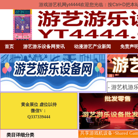
游戏游艺机网yt4444欢迎您光临：按Ctrl
首页
游艺游乐设备网资讯
动漫游艺产业新闻
免责声
黄金展位 虚位以待
微信V：
Q337339444
共享游戏机设备>Shared Gam
类目详细分类