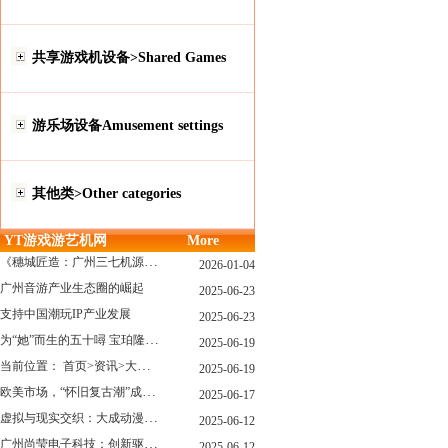
共享游戏机设备>Shared Games
游乐场设备Amusement settings
其他类>Other categories
YT游戏游艺机网
More
《穗城匠造：广州三七机源头的工厂店密码》
2026-01-04
广州音游产业生态圈的崛起
2025-06-23
支持中国潮玩IP产业发展
2025-06-23
为“她”而生的五十噚 宝珀隆重推出全新五十噚女士潜水腕表
2025-06-19
当前位置： 首页>资讯>大型游戏展览和新游戏厅6月大温揭幕 大型游戏展览和新游戏厅6月大温揭幕
2025-06-19
欧美市场，“怀旧复古潮”成今年爆火！
2025-06-17
虚拟与现实交织：大成动漫如何用"数字工匠精神"重塑游艺产业价值生态
2025-06-12
广州尚莹电子科技：创新驱动，引领游艺产业智能化新浪潮
2025-06-12