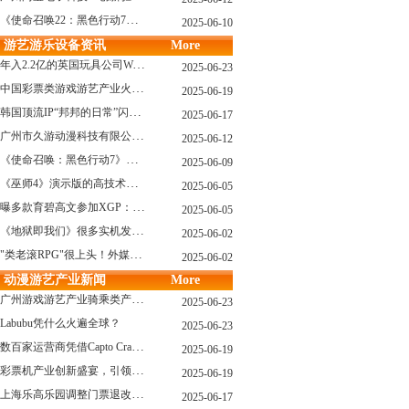
《使命召唤22：黑色行动7》战役模式传闻引不满:玩家将扮演无名士兵
2025-06-10
游艺游乐设备资讯
More
年入2.2亿的英国玩具公司Wow! Stuff被收购！
2025-06-23
中国彩票类游戏游艺产业火红现状深度分析
2025-06-19
韩国顶流IP“邦邦的日常”闪现深圳
2025-06-17
广州市久游动漫科技有限公司：创新驱动，引领游艺产业新浪潮
2025-06-12
《使命召唤：黑色行动7》问题多多：或将重蹈覆辙
2025-06-09
《巫师4》演示版的高技术力能在PS5上复现吗？数毛社以为很有或许！
2025-06-05
曝多款育碧高文参加XGP：《星球大战：亡命之徒》、《阿凡达：潘多拉边境》、《刺客信条：影》等
2025-06-05
《地狱即我们》很多实机发布！虚幻5的地狱级画质！
2025-06-02
"类老滚RPG"很上头！外媒盛赞新作《污痕圣杯》
2025-06-02
动漫游艺产业新闻
More
广州游戏游艺产业骑乘类产品的创新革命与沉浸式体验升级
2025-06-23
Labubu凭什么火遍全球？
2025-06-23
数百家运营商凭借Capto Crane娃娃机赢得玩家青睐——您呢？
2025-06-19
彩票机产业创新盛宴，引领数字娱乐新潮流
2025-06-19
上海乐高乐园调整门票退改政策，多项“全球首发”引关注
2025-06-17