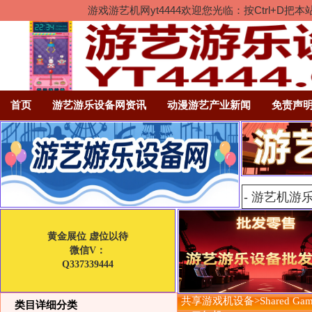
游戏游艺机网yt4444欢迎您光临：按Ctrl
首页
游艺游乐设备网资讯
动漫游艺产业新闻
免责声
黄金展位 虚位以待
微信V：
Q337339444
共享游戏机设备>Shared Gam
类目详细分类