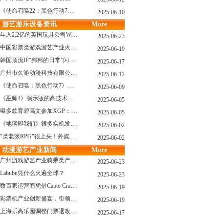
《使命召唤22：黑色行动7》战役模式传闻引不满:玩家将扮演无名士兵
2025-06-10
游艺游乐设备资讯
More
年入2.2亿的英国玩具公司Wow! Stuff被收购！
2025-06-23
中国彩票类游戏游艺产业火红现状深度分析
2025-06-19
韩国顶流IP“邦邦的日常”闪现深圳
2025-06-17
广州市久游动漫科技有限公司：创新驱动，引领游艺产业新浪潮
2025-06-12
《使命召唤：黑色行动7》问题多多：或将重蹈覆辙
2025-06-09
《巫师4》演示版的高技术力能在PS5上复现吗？数毛社以为很有或许！
2025-06-05
曝多款育碧高文参加XGP：《星球大战：亡命之徒》、《阿凡达：潘多拉边境》、《刺客信条：影》等
2025-06-05
《地狱即我们》很多实机发布！虚幻5的地狱级画质！
2025-06-02
"类老滚RPG"很上头！外媒盛赞新作《污痕圣杯》
2025-06-02
动漫游艺产业新闻
More
广州游戏游艺产业骑乘类产品的创新革命与沉浸式体验升级
2025-06-23
Labubu凭什么火遍全球？
2025-06-23
数百家运营商凭借Capto Crane娃娃机赢得玩家青睐——您呢？
2025-06-19
彩票机产业创新盛宴，引领数字娱乐新潮流
2025-06-19
上海乐高乐园调整门票退改政策，多项“全球首发”引关注
2025-06-17