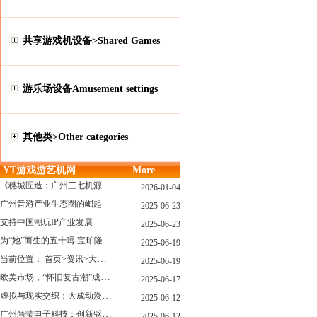
共享游戏机设备>Shared Games
游乐场设备Amusement settings
其他类>Other categories
YT游戏游艺机网
More
《穗城匠造：广州三七机源头的工厂店密码》
2026-01-04
广州音游产业生态圈的崛起
2025-06-23
支持中国潮玩IP产业发展
2025-06-23
为“她”而生的五十噚 宝珀隆重推出全新五十噚女士潜水腕表
2025-06-19
当前位置： 首页>资讯>大型游戏展览和新游戏厅6月大温揭幕 大型游戏展览和新游戏厅6月大温揭幕
2025-06-19
欧美市场，“怀旧复古潮”成今年爆火！
2025-06-17
虚拟与现实交织：大成动漫如何用"数字工匠精神"重塑游艺产业价值生态
2025-06-12
广州尚莹电子科技：创新驱动，引领游艺产业智能化新浪潮
2025-06-12