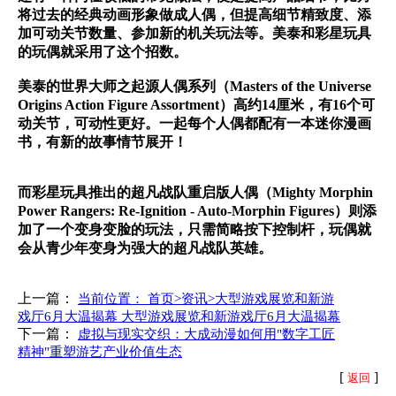
将过去的经典动画形象做成人偶，但提高细节精致度、添
加可动关节数量、参加新的机关玩法等。美泰和彩星玩具
的玩偶就采用了这个招数。
美泰的世界大师之起源人偶系列（Masters of the Universe
Origins Action Figure Assortment）高约14厘米，有16个可
动关节，可动性更好。一起每个人偶都配有一本迷你漫画
书，有新的故事情节展开！
而彩星玩具推出的超凡战队重启版人偶（Mighty Morphin
Power Rangers: Re-Ignition - Auto-Morphin Figures）则添
加了一个变身变脸的玩法，只需简略按下控制杆，玩偶就
会从青少年变身为强大的超凡战队英雄。
上一篇：
当前位置： 首页>资讯>大型游戏展览和新游
戏厅6月大温揭幕 大型游戏展览和新游戏厅6月大温揭幕
下一篇：
虚拟与现实交织：大成动漫如何用"数字工匠
精神"重塑游艺产业价值生态
[
]
返回