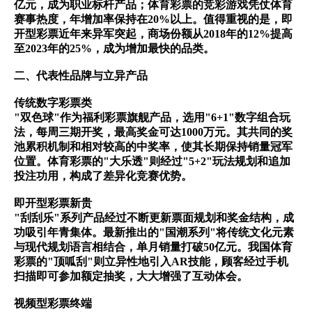
亿元，成为职业标杆产品；体育彩票的竞彩游戏凭仗体育
赛事热度，年增加率保持在20%以上。值得重视的是，即
开型彩票近年来异军突起，商场份额从2018年的12%提高
至2023年的25%，成为增加最快的品类。
二、代表性品牌与立异产品
传统数字彩票类
"双色球"作为福利彩票旗舰产品，选用"6+1"数字组合玩
法，每周三期开奖，最高奖金可达1000万元。其共同的奖
池累积机制和相对较高的中奖率，使其长期保持销量冠军
位置。体育彩票的"大乐透"则经过"5+2"玩法规划和追加
投注功用，构成了差异化竞赛优势。
即开型彩票新贵
"刮刮乐"系列产品经过不断更新票面规划和奖金结构，成
功吸引年青集体。最新推出的"国潮系列"将传统文化元素
与现代规划语言相结合，单月销量打破50亿元。我国体育
彩票的"顶呱刮"则立异性地引入AR技能，顾客经过手机
扫描即可参加额定抽奖，大大增强了互动体会。
视频型彩票终端