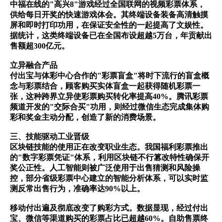
中福在线的"高兴8"游戏经过全国联网的视频彩票体系，
供给每日开奖的快速游戏体会。其终端设备装备高清触摸
屏和即时打印功用，在保证安全性的一起提高了文娱性。
据统计，这类终端设备已在全国布设超越5万台，年贡献出
售额超300亿元。
立异融合产品
付出宝与体彩中心合作的"彩票盲盒"将时下流行的盲盒概
念与彩票结合，顾客购买实体盲盒一起获得随机彩票一
张，这种跨界立异使彩票购买转化率提高40%。腾讯彩票
频道开发的"交际合买"功用，则经过微信生态完成集体购
彩和奖金主动分配，创造了新的消费场景。
三、技能驱动工业晋级
区块链技能的使用正在改变职业生态。我国福利彩票推出
的"数字彩票凭证"体系，利用区块链不行篡改特性确保开
奖公正性。人工智能则被广泛使用于出售猜测和风险操
控，部分省级彩票中心建立的智能分析体系，可以实时监
测反常出售行为，准确率达90%以上。
移动付出遍及彻底改变了购彩方式。数据显现，经过付出
宝、微信等渠道购买的彩票占比已超越60%。自助售票终