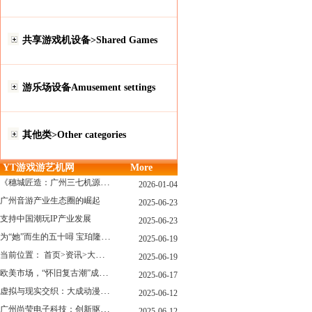
共享游戏机设备>Shared Games
游乐场设备Amusement settings
其他类>Other categories
YT游戏游艺机网
More
《穗城匠造：广州三七机源头的工厂店密码》
2026-01-04
广州音游产业生态圈的崛起
2025-06-23
支持中国潮玩IP产业发展
2025-06-23
为“她”而生的五十噚 宝珀隆重推出全新五十噚女士潜水腕表
2025-06-19
当前位置： 首页>资讯>大型游戏展览和新游戏厅6月大温揭幕 大型游戏展览和新游戏厅6月大温揭幕
2025-06-19
欧美市场，“怀旧复古潮”成今年爆火！
2025-06-17
虚拟与现实交织：大成动漫如何用"数字工匠精神"重塑游艺产业价值生态
2025-06-12
广州尚莹电子科技：创新驱动，引领游艺产业智能化新浪潮
2025-06-12