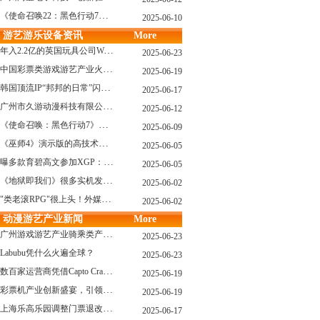
《使命召唤22：黑色行动7》战役模式传闻引不满:玩家将扮演无名士兵
2025-06-10
游艺游乐设备资讯
More
年入2.2亿的英国玩具公司Wow! Stuff被收购！
2025-06-23
中国彩票类游戏游艺产业火红现状深度分析
2025-06-19
韩国顶流IP“邦邦的日常”闪现深圳
2025-06-17
广州市久游动漫科技有限公司：创新驱动，引领游艺产业新浪潮
2025-06-12
《使命召唤：黑色行动7》问题多多：或将重蹈覆辙
2025-06-09
《巫师4》演示版的高技术力能在PS5上复现吗？数毛社以为很有或许！
2025-06-05
曝多款育碧高文参加XGP：《星球大战：亡命之徒》、《阿凡达：潘多拉边境》、《刺客信条：影》等
2025-06-05
《地狱即我们》很多实机发布！虚幻5的地狱级画质！
2025-06-02
"类老滚RPG"很上头！外媒盛赞新作《污痕圣杯》
2025-06-02
动漫游艺产业新闻
More
广州游戏游艺产业骑乘类产品的创新革命与沉浸式体验升级
2025-06-23
Labubu凭什么火遍全球？
2025-06-23
数百家运营商凭借Capto Crane娃娃机赢得玩家青睐——您呢？
2025-06-19
彩票机产业创新盛宴，引领数字娱乐新潮流
2025-06-19
上海乐高乐园调整门票退改政策，多项“全球首发”引关注
2025-06-17