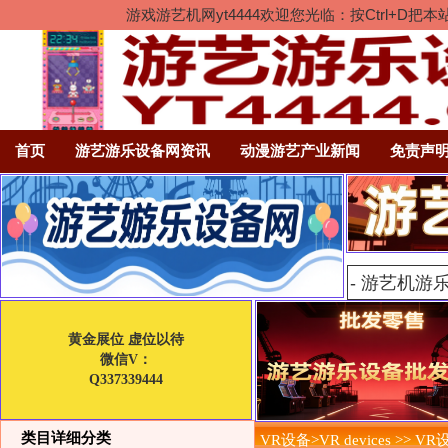
游戏游艺机网yt4444欢迎您光临：按Ctrl
首页
游艺游乐设备网资讯
动漫游艺产业新闻
免责声
黄金展位 虚位以待
微信V：
Q337339444
类目详细分类
VR设备>VR devices >> V