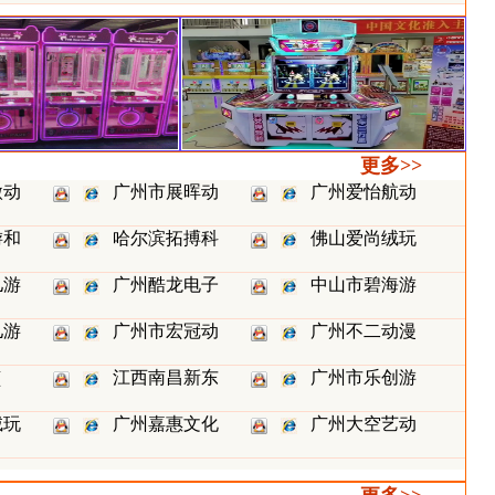
更多>>
微动
广州市展晖动
广州爱怡航动
游和
哈尔滨拓搏科
佛山爱尚绒玩
儿游
广州酷龙电子
中山市碧海游
儿游
广州市宏冠动
广州不二动漫
（
江西南昌新东
广州市乐创游
绒玩
广州嘉惠文化
广州大空艺动