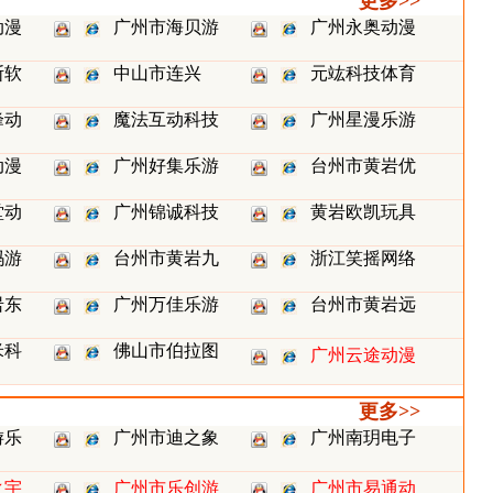
更多>>
动漫
广州市海贝游
广州永奥动漫
斯软
中山市连兴
元竑科技体育
峰动
魔法互动科技
广州星漫乐游
动漫
广州好集乐游
台州市黄岩优
堂动
广州锦诚科技
黄岩欧凯玩具
玛游
台州市黄岩九
浙江笑摇网络
岩东
广州万佳乐游
台州市黄岩远
米科
佛山市伯拉图
广州云途动漫
更多>>
游乐
广州市迪之象
广州南玥电子
之宇
广州市乐创游
广州市易通动