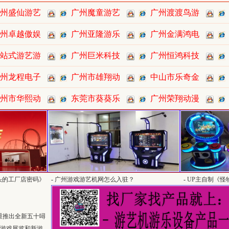
州盛仙游艺
广州魔童游艺
广州渡渡鸟游
州卓越傲娱
广州亚隆游乐
广州金满鸿电
站式游艺游
广州巨米科技
广州恒鸿科技
州龙程电子
广州市雄翔动
中山市乐奇金
州市华熙动
东莞市葵葵乐
广州荣翔动漫
头的工厂店密码》
-
广州游戏游艺机网怎么入驻？
-
UP主自制《怪
猜猜谁最大？
重推出全新五十噚
型游戏展览和新游