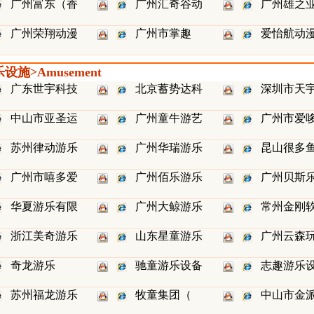
广州富东（香
广州汇奇谷动
广州雄之
广州荣翔动漫
广州市掌趣
爱怡航动
设施>Amusement
广东世宇科技
北京蓄势达科
深圳市天
中山市亚圣运
广州童牛游艺
广州市爱
苏州律动游乐
广州华瑞游乐
昆山很多
广州市嘻多爱
广州佰乐游乐
广州贝斯
华夏游乐有限
广州大鲸游乐
常州金刚
浙江美奇游乐
山东星童游乐
广州云森
奇龙游乐
驰童游乐设备
志趣游乐
苏州福龙游乐
牧童集团（
中山市金