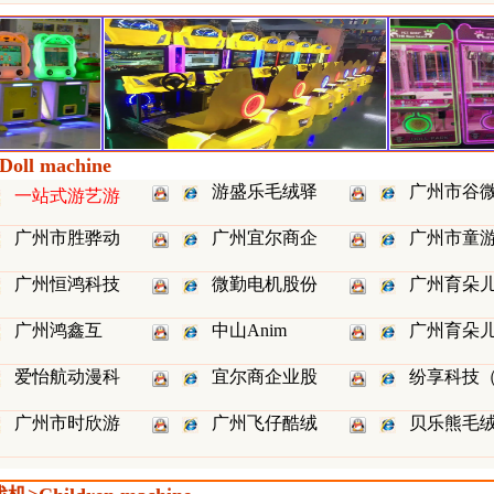
ll machine
游盛乐毛绒驿
广州市谷
一站式游艺游
广州市胜骅动
广州宜尔商企
广州市童
广州恒鸿科技
微勤电机股份
广州育朵
广州鸿鑫互
中山Anim
广州育朵
爱怡航动漫科
宜尔商企业股
纷享科技
广州市时欣游
广州飞仔酷绒
贝乐熊毛