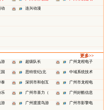
通动
连兴动漫
更多>>
鸟游
超级队长
广州龙程电子
王国
思特世纪(北
中域系统技术
华泰
深圳市和创互
广州市龙程电
游乐
广州市喜力（
广州好酷信息
航游
广州渡渡鸟游
广州市影擎电