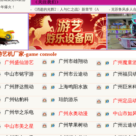
览和新游戏厅6月大
今年爆火！
-
《消逝的光辉2：人与仁之战》新章节《A
-
克苏鲁风多人合作
Huntress and A Hag》细节：精通追踪和射箭的女
物亮相
猎手登场
机厂家-game console
广州市雄翔动
广州盛仙游艺
广州魔童
中山市铭宇游
广州市云途动
广州福贝
广州胖达熊动
上海鸣阳水族
广州巨米
广州钻豹科
珀韵游乐
广州定品
广州华之乐电
广州永奥动漫
中山市如
广州苹果树动
广州云途
中山市美之星