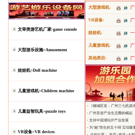
广
大型游戏机:
广
VR设备:
文审类游艺机厂家-game console
一
娃娃机:
广
儿童游戏机:
大型游乐设施>Amusement
广
其他类目:
娃娃机>Doll machine
儿童游戏机>Children machine
·
《穗城匠造：广州三七机源
儿童益智玩具>puzzle toys
·
广州音游产业生态圈的崛起
·
支持中国潮玩IP产业发展
·
为“她”而生的五十噚 宝珀隆
VR设备>VR devices
女士潜水腕表
·
当前位置： 首页>资讯>大