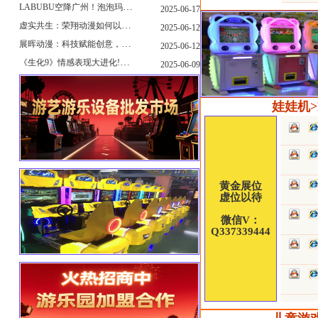
LABUBU空降广州！泡泡玛特快闪店限时开启
2025-06-17
虚实共生：荣翔动漫如何以"科技+文化"双轮驱动重塑游艺产业新生态
2025-06-12
展晖动漫：科技赋能创意，打造沉浸式游艺新体验
2025-06-12
《生化9》情感表现大进化!眼神、颤抖细节拉满！
2025-06-09
娃娃机>Do
黄金展位
虚位以待
微信V：
Q337339444