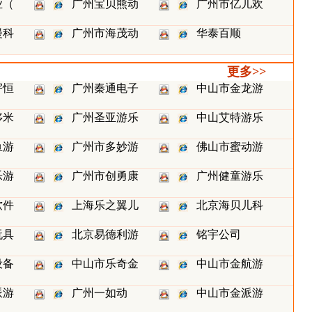
业（
广州宝贝熊动
广州市亿儿欢
漫科
广州市海茂动
华泰百顺
更多>>
宇恒
广州秦通电子
中山市金龙游
哆米
广州圣亚游乐
中山艾特游乐
鱼游
广州市多妙游
佛山市蜜动游
乐游
广州市创勇康
广州健童游乐
软件
上海乐之翼儿
北京海贝儿科
玩具
北京易德利游
铭宇公司
设备
中山市乐奇金
中山市金航游
派游
广州一如动
中山市金派游