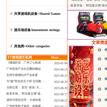
戏厅6月大温揭幕 大型游戏展
·
欧美市场，“怀旧复古潮”成
温揭幕
共享游戏机设备>Shared Games
游乐场设备Amusement settings
文审类游艺
其他类>Other categories
YT游戏游艺机网
More
《穗城匠造：广州三七机源头的工厂店密码》
2026-01-04
广州音游产业生态圈的崛起
2025-06-23
支持中国潮玩IP产业发展
2025-06-23
为“她”而生的五十噚 宝珀隆重推出全新五十噚女士潜水腕表
2025-06-19
当前位置： 首页>资讯>大型游戏展览和新游戏厅6月大温揭幕 大型游戏展览和新游戏厅6月大温揭幕
2025-06-19
欧美市场，“怀旧复古潮”成今年爆火！
2025-06-17
虚拟与现实交织：大成动漫如何用"数字工匠精神"重塑游艺产业价值生态
2025-06-12
广州尚莹电子科技：创新驱动，引领游艺产业智能化新浪潮
2025-06-12