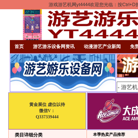
游戏游艺机网yt4444欢迎您光临：按Ct
首页
游艺游乐设备网资讯
动漫游艺产业新闻
免
黄金展位 虚位以待
微信V：
Q337339444
本季热卖产品推荐
类目详细分类