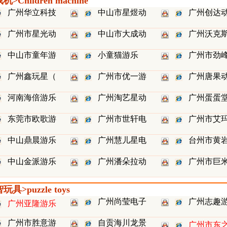
Children machine
广州华立科技
中山市星煜动
广州创达
广州市星光动
中山市大成动
广州沃克
中山市童年游
小童猫游乐
广州市劲
广州鑫玩星（
广州市优一游
广州唐果
河南海倍游乐
广州淘艺星动
广州蛋蛋
东莞市欧歌游
广州市世轩电
广州市艾
中山鼎晨游乐
广州慧儿星电
台州市黄
中山金派游乐
广州潘朵拉动
广州市巨
具>puzzle toys
广州尚莹电子
广州志趣
广州亚隆游乐
广州市胜意游
自贡海川龙景
广州市东