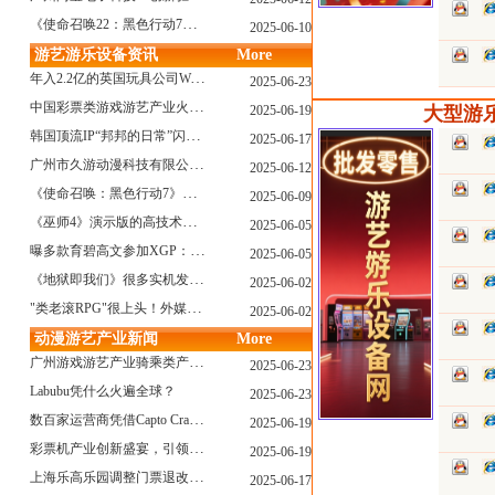
《使命召唤22：黑色行动7》战役模式传闻引不满:玩家将扮演无名士兵
2025-06-10
游艺游乐设备资讯
More
年入2.2亿的英国玩具公司Wow! Stuff被收购！
2025-06-23
中国彩票类游戏游艺产业火红现状深度分析
2025-06-19
大型游乐
韩国顶流IP“邦邦的日常”闪现深圳
2025-06-17
广州市久游动漫科技有限公司：创新驱动，引领游艺产业新浪潮
2025-06-12
《使命召唤：黑色行动7》问题多多：或将重蹈覆辙
2025-06-09
《巫师4》演示版的高技术力能在PS5上复现吗？数毛社以为很有或许！
2025-06-05
曝多款育碧高文参加XGP：《星球大战：亡命之徒》、《阿凡达：潘多拉边境》、《刺客信条：影》等
2025-06-05
《地狱即我们》很多实机发布！虚幻5的地狱级画质！
2025-06-02
"类老滚RPG"很上头！外媒盛赞新作《污痕圣杯》
2025-06-02
动漫游艺产业新闻
More
广州游戏游艺产业骑乘类产品的创新革命与沉浸式体验升级
2025-06-23
Labubu凭什么火遍全球？
2025-06-23
数百家运营商凭借Capto Crane娃娃机赢得玩家青睐——您呢？
2025-06-19
彩票机产业创新盛宴，引领数字娱乐新潮流
2025-06-19
上海乐高乐园调整门票退改政策，多项“全球首发”引关注
2025-06-17