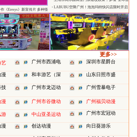
发”引关注
·
LABUBU空降广州！泡泡玛特快闪店限时开启
《Eresys》新宣传片 多种怪
更多>>
广州市西浦电
深圳市星爵台
游艺
动漫
和丰游艺（深
山东日照市盛
科技
广州市龙迈动
广州雪暴电子
动漫
广州市谷微动
广州福贝动漫
广州市宏冠动
风游
中山亚圣运动
动漫
创达动漫
向日葵游乐