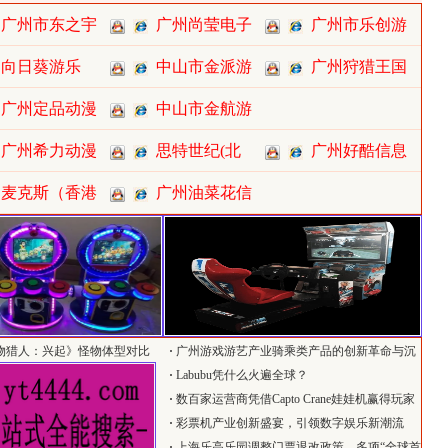
广州市东之宇
广州尚莹电子
广州市乐创游
向日葵游乐
中山市金派游
广州狩猎王国
广州定品动漫
中山市金航游
广州希力动漫
思特世纪(北
广州好酷信息
麦克斯（香港
广州油菜花信
物猎人：兴起》怪物体型对比
·
广州游戏游艺产业骑乘类产品的创新革命与沉
浸式体验升级
·
Labubu凭什么火遍全球？
·
数百家运营商凭借Capto Crane娃娃机赢得玩家
青睐——您呢？
·
彩票机产业创新盛宴，引领数字娱乐新潮流
·
上海乐高乐园调整门票退改政策，多项“全球首